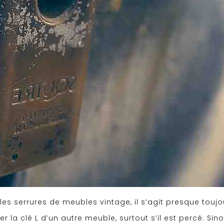
les serrures de meubles vintage, il s’agit presque toujo
la clé L d’un autre meuble, surtout s’il est percé. Sin