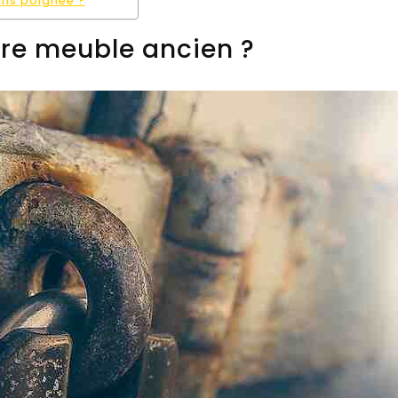
ans poignée ?
re meuble ancien ?