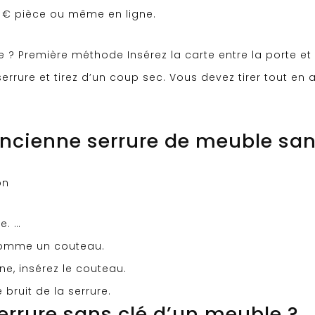
3 € pièce ou même en ligne.
 ? Première méthode Insérez la carte entre la porte et
 serrure et tirez d’un coup sec. Vous devez tirer tout en
cienne serrure de meuble sans
on
e. …
, comme un couteau.
ne, insérez le couteau.
bruit de la serrure.
rrure sans clé d’un meuble ?