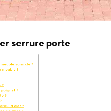
 serrure porte
 meuble sans clé ?
n meuble ?
e ?
t poignet ?
te ?
?
rdu la clef ?