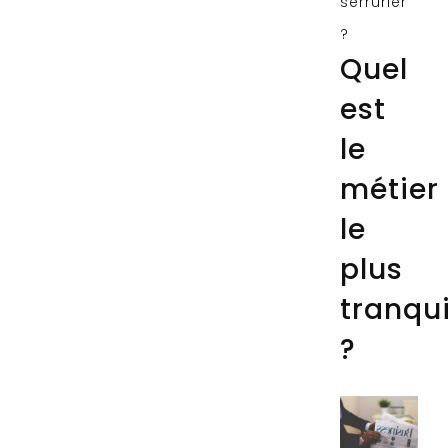
serrurier
?
Quel
est
le
métier
le
plus
tranqui
?