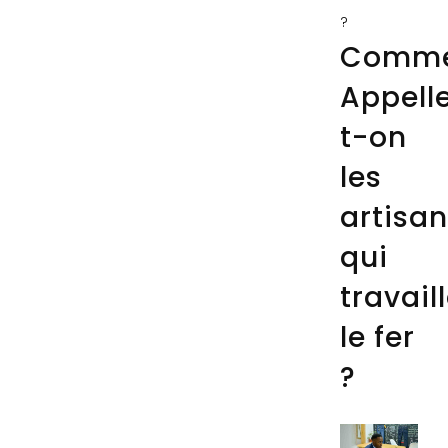
?
Comme
Appell
t-on
les
artisa
qui
travail
le fer
?