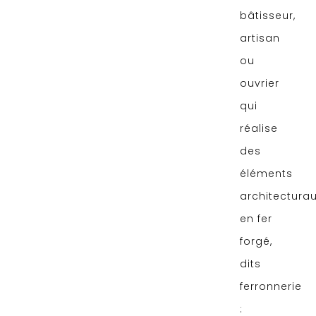
bâtisseur,
artisan
ou
ouvrier
qui
réalise
des
éléments
architectura
en fer
forgé,
dits
ferronnerie
: