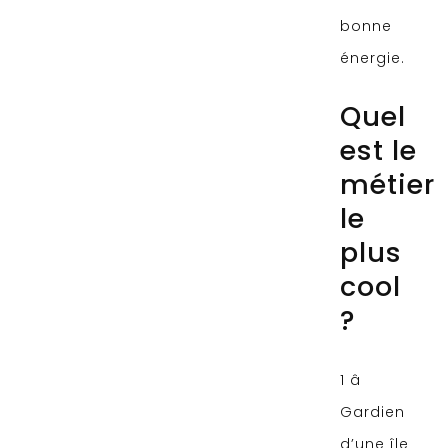
bonne
énergie.
Quel
est le
métier
le
plus
cool
?
1 â
Gardien
d’une île