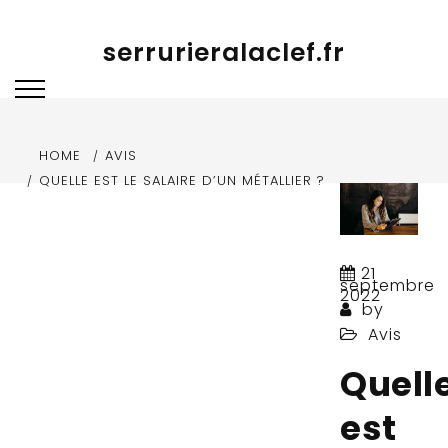
Skip to content
serrurieralaclef.fr
HOME
AVIS
QUELLE EST LE SALAIRE D’UN MÉTALLIER ?
21
septembre
2022
by
Avis
Quell
est