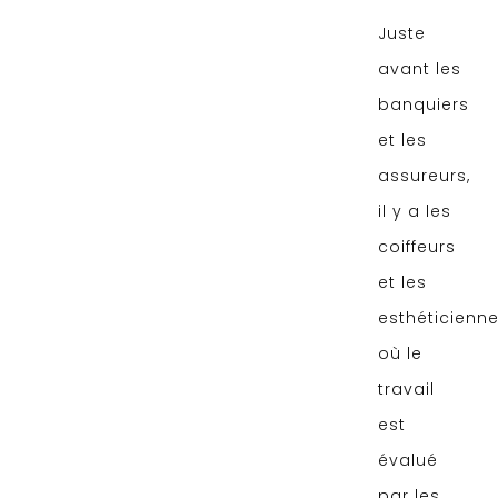
Juste
avant les
banquiers
et les
assureurs,
il y a les
coiffeurs
et les
esthéticienne
où le
travail
est
évalué
par les