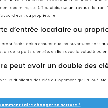
à l’initiative du locataire Le locataire a le droit d’amé
nt des murs, etc.). Toutefois, aucun travaux de trans
accord écrit du propriétaire.
te d’entrée locataire ou propri
e propriétaire doit s’assurer que les ouvertures sont au
tion de la porte d’entrée, en lien avec la vétusté ou e
ire peut avoir un double des cl
rver un duplicata des clés du logement qu’il a loué. Mais
Comment faire changer sa serrure ?