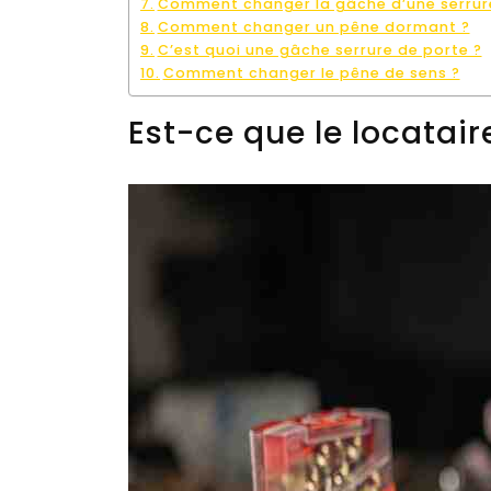
Comment changer la gâche d’une serrur
Comment changer un pêne dormant ?
C’est quoi une gâche serrure de porte ?
Comment changer le pêne de sens ?
Est-ce que le locatair