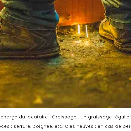
a charge du locataire : Graissage : un graissage régulie
es : serrure, poignée, etc. Clés neuves : en cas de per