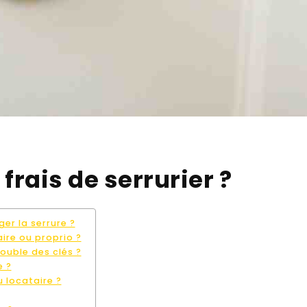
frais de serrurier ?
ger la serrure ?
ire ou proprio ?
ouble des clés ?
e ?
u locataire ?