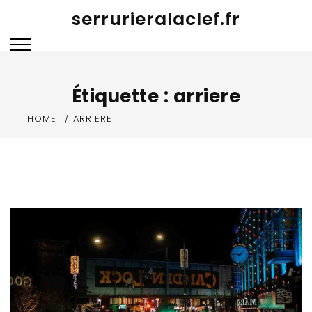
Skip
serrurieralaclef.fr
to
content
Étiquette :
arriere
HOME
ARRIERE