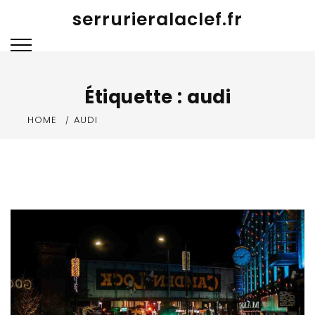
Skip
serrurieralaclef.fr
to
content
Étiquette :
audi
HOME
AUDI