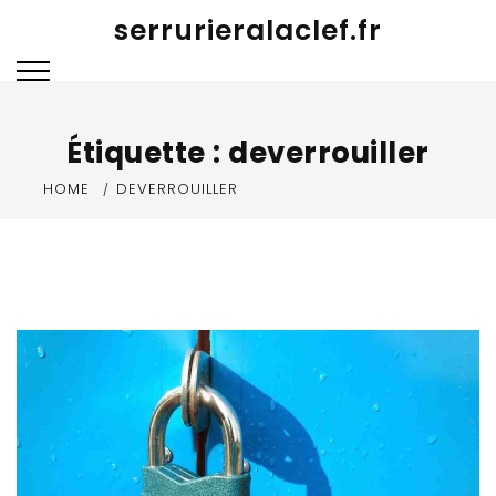
Skip
serrurieralaclef.fr
to
content
Étiquette :
deverrouiller
HOME
DEVERROUILLER