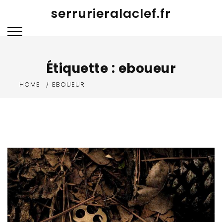
Skip
serrurieralaclef.fr
to
content
Étiquette :
eboueur
HOME
EBOUEUR