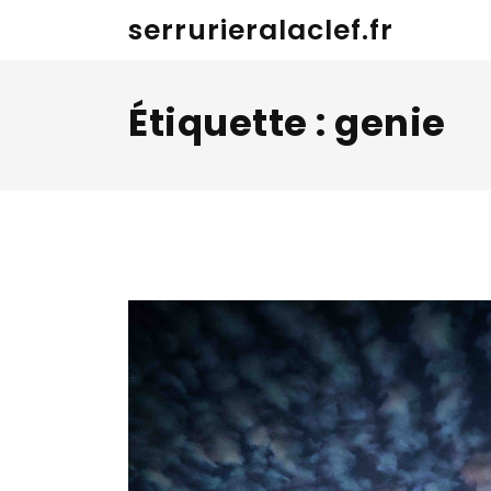
Skip
serrurieralaclef.fr
to
content
Étiquette :
genie