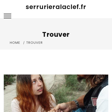
Skip
serrurieralaclef.fr
to
content
Trouver
HOME
TROUVER