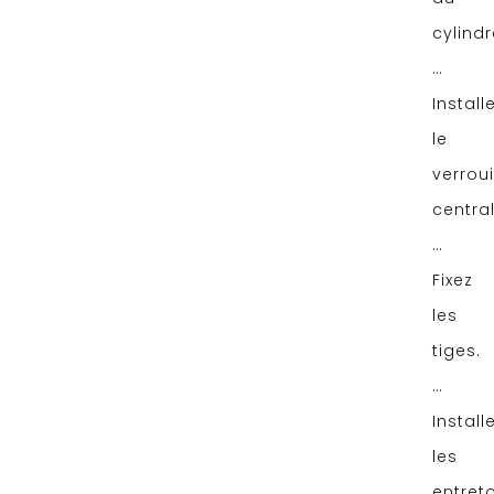
cylindr
…
Install
le
verroui
central
…
Fixez
les
tiges.
…
Install
les
entret