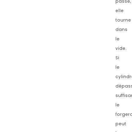
passe,
elle
tourne
dans
le
vide.
Si
le
cylindr
dépas
suffis
le
forger
peut