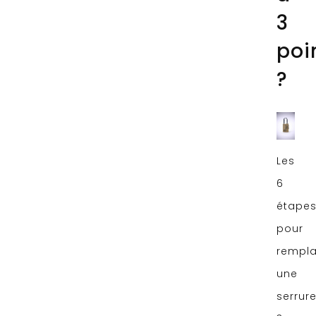
3
poi
?
Les
6
étape
pour
rempla
une
serrur