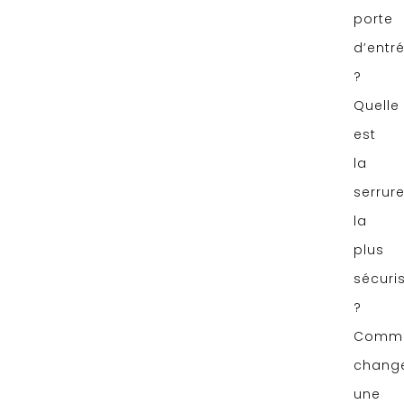
porte
d’entr
?
Quelle
est
la
serrur
la
plus
sécuri
?
Comm
chang
une