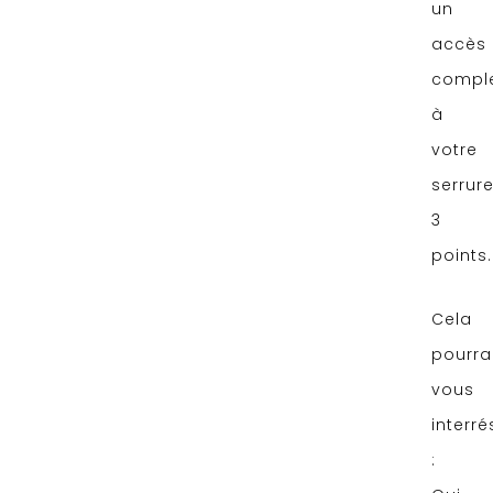
un
accès
compl
à
votre
serrur
3
points.
Cela
pourra
vous
interré
: