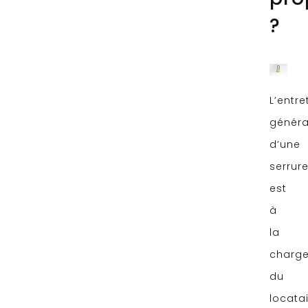
?
L’entre
généra
d’une
serrur
est
à
la
charg
du
locata