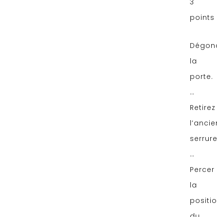
3
points
Dégon
la
porte.
…
Retirez
l’anci
serrure
…
Percer
la
positi
du