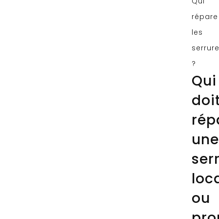
Qui
répare
les
serrur
?
Qui
doi
rép
une
ser
loc
ou
pro