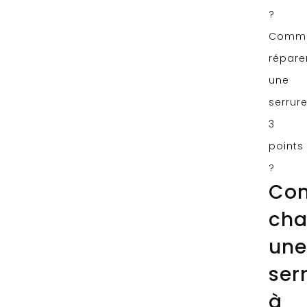
?
Comm
répare
une
serrur
3
points
?
Co
cha
une
ser
à