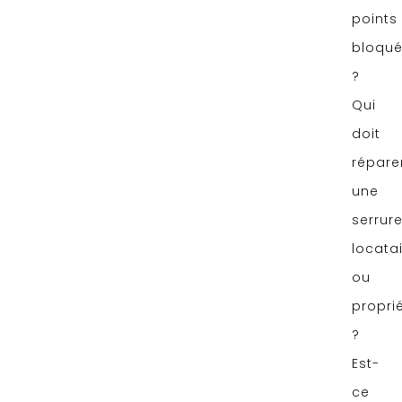
points
bloqu
?
Qui
doit
répare
une
serrur
locata
ou
proprié
?
Est-
ce