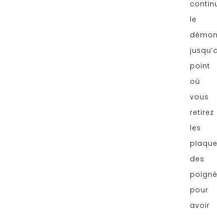
contin
le
démon
jusqu’
point
où
vous
retirez
les
plaqu
des
poign
pour
avoir