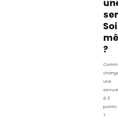
un
se
So
m
?
Comm
chang
une
serrur
à 3
points
?