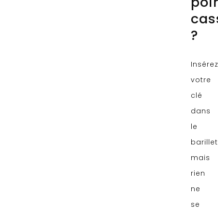
poi
cas
?
Insére
votre
clé
dans
le
barillet
mais
rien
ne
se