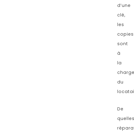
d’une
clé,
les
copies
sont
à
la
charg
du
locatai
De
quelle
répara