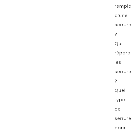
rempl
d’une
serrur
?
Qui
répare
les
serrur
?
Quel
type
de
serrur
pour