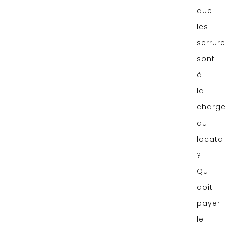
que
les
serrur
sont
à
la
charg
du
locata
?
Qui
doit
payer
le