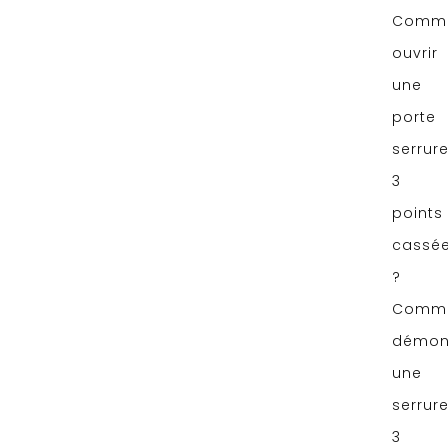
Comm
ouvrir
une
porte
serrur
3
points
cassé
?
Comm
démon
une
serrur
3