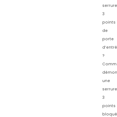
serrur
3
points
de
porte
d’entr
?
Comm
démon
une
serrur
3
points
bloqu