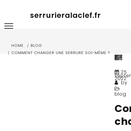
Skip to content
serrurieralaclef.fr
HOME
BLOG
COMMENT CHANGER UNE SERRURE SOI-MÊME ?
25
septe
2022
by
blog
Co
ch