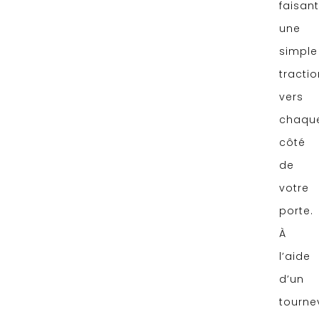
faisant
une
simple
tractio
vers
chaqu
côté
de
votre
porte.
À
l’aide
d’un
tournev