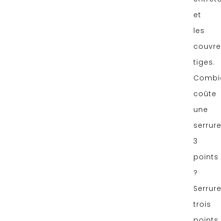
et
les
couvre
tiges.
Combi
coûte
une
serrur
3
points
?
Serrur
trois
points