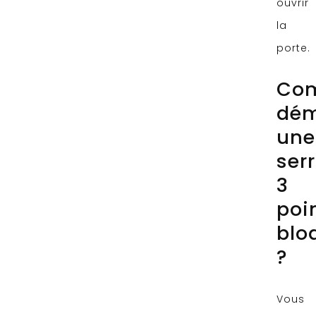
ouvrir
la
porte.
Co
dém
une
ser
3
poi
blo
?
Vous