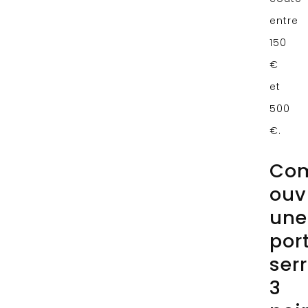
entre
150
€
et
500
€.
Co
ouv
une
por
ser
3