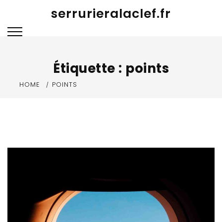
Skip
serrurieralaclef.fr
to
content
Étiquette :
points
HOME
POINTS